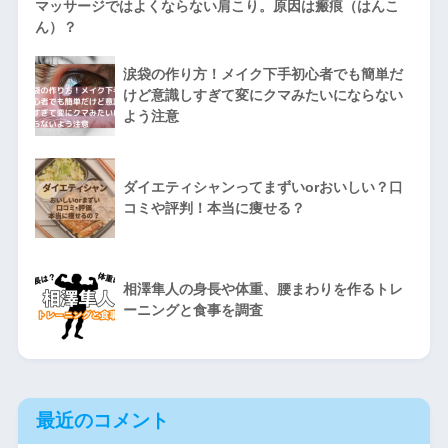
マッサージではよくならない肩こり。原因は瘢痕（はんこ
ん）？
涙袋の作り方！メイク下手初心者でも簡単だ
けど意識しすぎて変にクマみたいにならない
よう注意
ダイエティシャンってまずいorおいしい？口
コミや評判！本当に痩せる？
相澤隼人の身長や体重、腰まわりを作るトレ
ーニングと食事を調査
最近のコメント