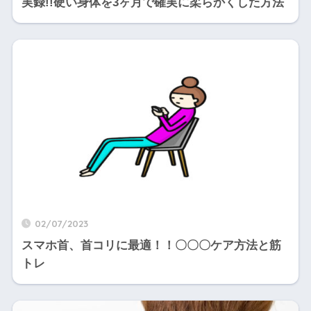
実録!!硬い身体を3ヶ月で確実に柔らかくした方法
02/07/2023
スマホ首、首コリに最適！！〇〇〇ケア方法と筋
トレ