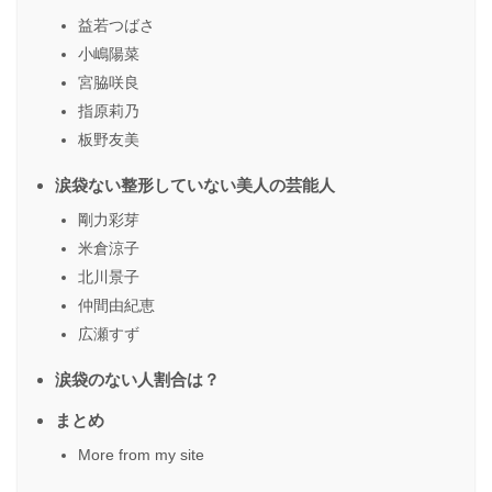
益若つばさ
小嶋陽菜
宮脇咲良
指原莉乃
板野友美
涙袋ない整形していない美人の芸能人
剛力彩芽
米倉涼子
北川景子
仲間由紀恵
広瀬すず
涙袋のない人割合は？
まとめ
More from my site