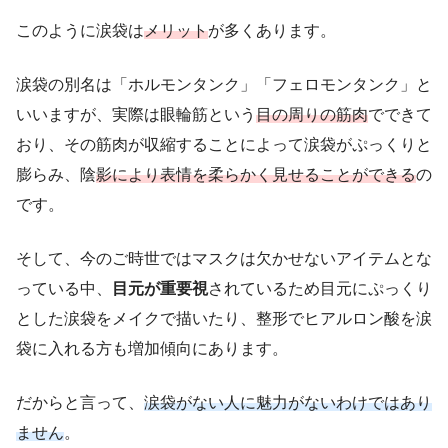
このように涙袋は
メリット
が多くあります。
涙袋の別名は「ホルモンタンク」「フェロモンタンク」と
いいますが、実際は眼輪筋という
目の周りの筋肉
でできて
おり、その筋肉が収縮することによって涙袋がぷっくりと
膨らみ、陰
影により表情を柔らかく見せることができる
の
です。
そして、今のご時世ではマスクは欠かせないアイテムとな
っている中、
目元が重要視
されているため目元にぷっくり
とした涙袋をメイクで描いたり、整形でヒアルロン酸を涙
袋に入れる方も増加傾向にあります。
だからと言って、
涙袋がない人に魅力がないわけではあり
ません
。